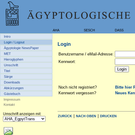
AHA
SESCH
DASS
Intro
Login / Logout
Login
Ägyptologie NewsPaper
MET
Benutzername / eMail-Adresse:
Hieroglyphen
Kennwort:
Umschrift
Titel
Särge
Downloads
Noch nicht registriert?
Bitte hier 
Abkürzungen
Kennwort vergessen?
Neues Ken
Gästebuch
Impressum
Kontakt
Umschrift anzeigen mit:
|
|
ZURÜCK
NACH OBEN
DRUCKEN