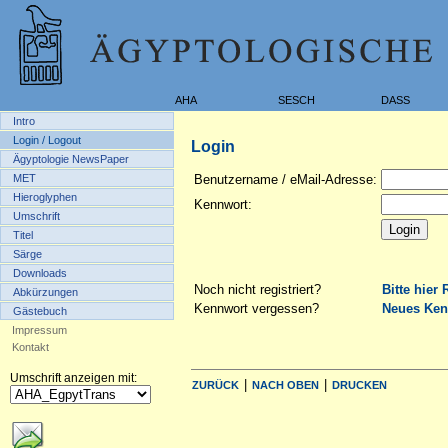
AHA
SESCH
DASS
Intro
Login / Logout
Login
Ägyptologie NewsPaper
MET
Benutzername / eMail-Adresse:
Hieroglyphen
Kennwort:
Umschrift
Titel
Särge
Downloads
Noch nicht registriert?
Bitte hier 
Abkürzungen
Kennwort vergessen?
Neues Ken
Gästebuch
Impressum
Kontakt
Umschrift anzeigen mit:
|
|
ZURÜCK
NACH OBEN
DRUCKEN