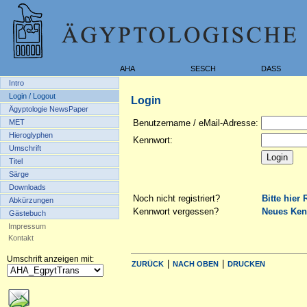
AHA
SESCH
DASS
Intro
Login / Logout
Login
Ägyptologie NewsPaper
MET
Benutzername / eMail-Adresse:
Hieroglyphen
Kennwort:
Umschrift
Titel
Särge
Downloads
Noch nicht registriert?
Bitte hier 
Abkürzungen
Kennwort vergessen?
Neues Ken
Gästebuch
Impressum
Kontakt
Umschrift anzeigen mit:
|
|
ZURÜCK
NACH OBEN
DRUCKEN