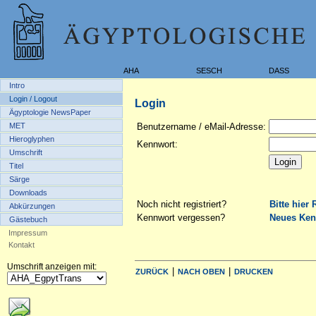
AHA
SESCH
DASS
Intro
Login / Logout
Login
Ägyptologie NewsPaper
MET
Benutzername / eMail-Adresse:
Hieroglyphen
Kennwort:
Umschrift
Titel
Särge
Downloads
Noch nicht registriert?
Bitte hier 
Abkürzungen
Kennwort vergessen?
Neues Ken
Gästebuch
Impressum
Kontakt
Umschrift anzeigen mit:
|
|
ZURÜCK
NACH OBEN
DRUCKEN