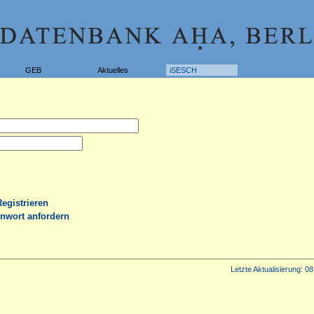
GEB
Aktuelles
iSESCH
Registrieren
nwort anfordern
Letzte Aktualisierung:
08