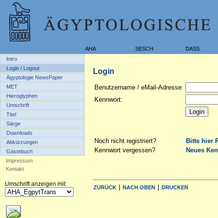
AHA
SESCH
DASS
Intro
Login / Logout
Login
Ägyptologie NewsPaper
MET
Benutzername / eMail-Adresse:
Hieroglyphen
Kennwort:
Umschrift
Titel
Särge
Downloads
Noch nicht registriert?
Bitte hier 
Abkürzungen
Kennwort vergessen?
Neues Ken
Gästebuch
Impressum
Kontakt
Umschrift anzeigen mit:
|
|
ZURÜCK
NACH OBEN
DRUCKEN