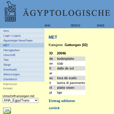
AHA
SESCH
DASS
Intro
Login / Logout
MET
Ägyptologie NewsPaper
Kategorie:
Gattungen (02)
MET
Hieroglyphen
ID
20046
Umschrift
de
bodenplatte
Titel
en
slab
Särge
fr
dalle de sol
Downloads
ar
Abkürzungen
es
losa de suelo
Gästebuch
it
lastra di pavimento
Impressum
nl
platte steen
Kontakt
pt
laje
Umschrift anzeigen mit:
Eintrag editieren
zurück