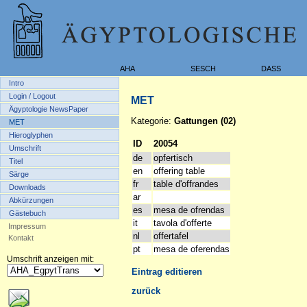
AHA
SESCH
DASS
Intro
Login / Logout
MET
Ägyptologie NewsPaper
Kategorie:
Gattungen (02)
MET
Hieroglyphen
ID
20054
Umschrift
de
opfertisch
Titel
en
offering table
Särge
fr
table d'offrandes
Downloads
ar
Abkürzungen
es
mesa de ofrendas
Gästebuch
it
tavola d'offerte
Impressum
nl
offertafel
Kontakt
pt
mesa de oferendas
Umschrift anzeigen mit:
Eintrag editieren
zurück