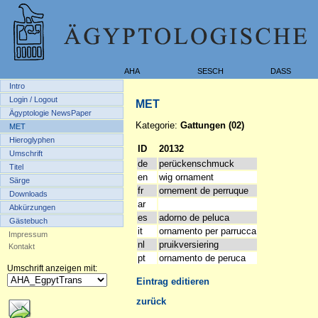
AHA
SESCH
DASS
Intro
Login / Logout
MET
Ägyptologie NewsPaper
Kategorie:
Gattungen (02)
MET
Hieroglyphen
ID
20132
Umschrift
de
perückenschmuck
Titel
en
wig ornament
Särge
fr
ornement de perruque
Downloads
ar
Abkürzungen
es
adorno de peluca
Gästebuch
it
ornamento per parrucca
Impressum
nl
pruikversiering
Kontakt
pt
ornamento de peruca
Umschrift anzeigen mit:
Eintrag editieren
zurück