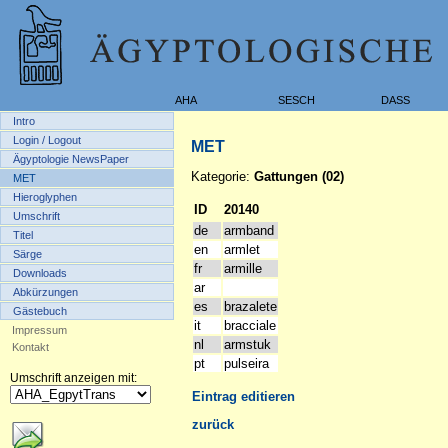
AHA
SESCH
DASS
Intro
Login / Logout
MET
Ägyptologie NewsPaper
Kategorie:
Gattungen (02)
MET
Hieroglyphen
ID
20140
Umschrift
de
armband
Titel
en
armlet
Särge
fr
armille
Downloads
ar
Abkürzungen
es
brazalete
Gästebuch
it
bracciale
Impressum
nl
armstuk
Kontakt
pt
pulseira
Umschrift anzeigen mit:
Eintrag editieren
zurück