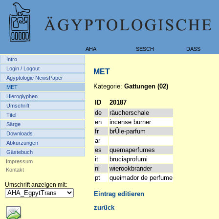
AHA
SESCH
DASS
Intro
Login / Logout
MET
Ägyptologie NewsPaper
Kategorie:
Gattungen (02)
MET
Hieroglyphen
ID
20187
Umschrift
de
räucherschale
Titel
en
incense burner
Särge
fr
brÛle-parfum
Downloads
ar
Abkürzungen
es
quemaperfumes
Gästebuch
it
bruciaprofumi
Impressum
nl
wierookbrander
Kontakt
pt
queimador de perfume
Umschrift anzeigen mit:
Eintrag editieren
zurück