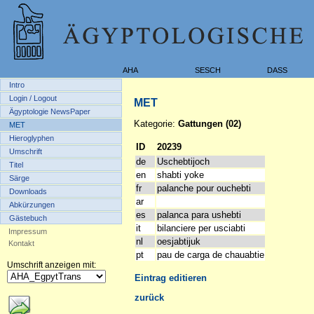
AHA
SESCH
DASS
Intro
Login / Logout
MET
Ägyptologie NewsPaper
Kategorie:
Gattungen (02)
MET
Hieroglyphen
ID
20239
Umschrift
de
Uschebtijoch
Titel
en
shabti yoke
Särge
fr
palanche pour ouchebti
Downloads
ar
Abkürzungen
es
palanca para ushebti
Gästebuch
it
bilanciere per usciabti
Impressum
nl
oesjabtijuk
Kontakt
pt
pau de carga de chauabtie
Umschrift anzeigen mit:
Eintrag editieren
zurück