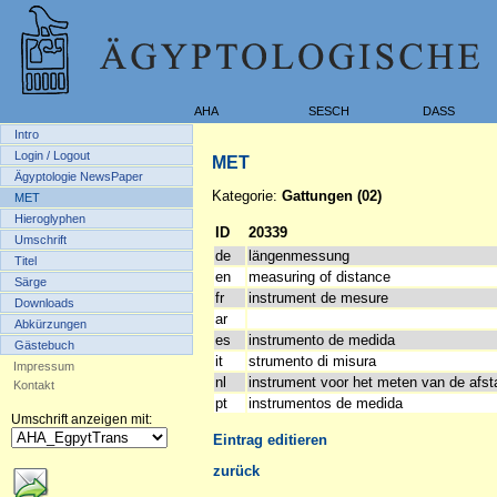
AHA
SESCH
DASS
Intro
Login / Logout
MET
Ägyptologie NewsPaper
Kategorie:
Gattungen (02)
MET
Hieroglyphen
ID
20339
Umschrift
de
längenmessung
Titel
en
measuring of distance
Särge
fr
instrument de mesure
Downloads
ar
Abkürzungen
es
instrumento de medida
Gästebuch
it
strumento di misura
Impressum
nl
instrument voor het meten van de afst
Kontakt
pt
instrumentos de medida
Umschrift anzeigen mit:
Eintrag editieren
zurück