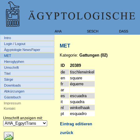
AHA
SESCH
DASS
Intro
Login / Logout
MET
Ägyptologie NewsPaper
Kategorie:
Gattungen (02)
MET
Hieroglyphen
ID
20389
Umschrift
de
tischlerwinkel
Titel
en
square
Särge
fr
équerre
Downloads
ar
Abkürzungen
es
escuadra
Gästebuch
it
squadra
Impressum
nl
winkelhaak
Kontakt
pt
esquadro
Umschrift anzeigen mit:
Eintrag editieren
zurück