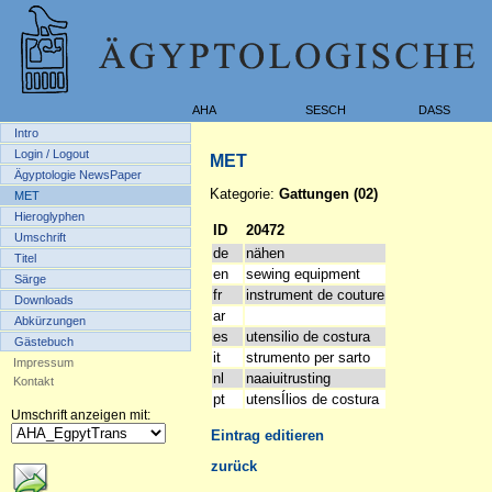
AHA
SESCH
DASS
Intro
Login / Logout
MET
Ägyptologie NewsPaper
Kategorie:
Gattungen (02)
MET
Hieroglyphen
ID
20472
Umschrift
de
nähen
Titel
en
sewing equipment
Särge
fr
instrument de couture
Downloads
ar
Abkürzungen
es
utensilio de costura
Gästebuch
it
strumento per sarto
Impressum
nl
naaiuitrusting
Kontakt
pt
utensÍlios de costura
Umschrift anzeigen mit:
Eintrag editieren
zurück