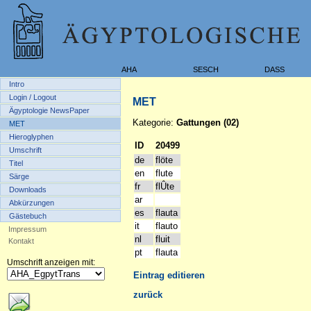
AHA
SESCH
DASS
Intro
Login / Logout
MET
Ägyptologie NewsPaper
Kategorie:
Gattungen (02)
MET
Hieroglyphen
ID
20499
Umschrift
de
flöte
Titel
en
flute
Särge
fr
flÛte
Downloads
ar
Abkürzungen
es
flauta
Gästebuch
it
flauto
Impressum
nl
fluit
Kontakt
pt
flauta
Umschrift anzeigen mit:
Eintrag editieren
zurück