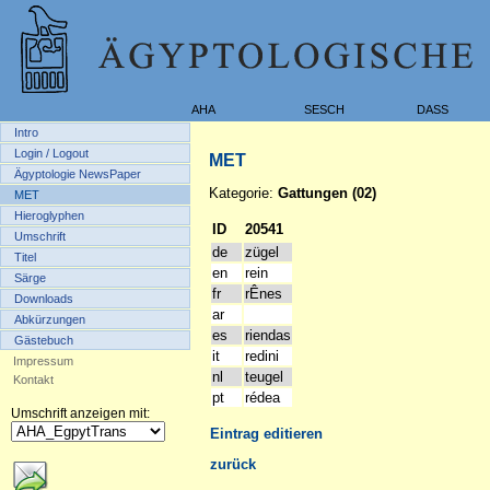
AHA
SESCH
DASS
Intro
Login / Logout
MET
Ägyptologie NewsPaper
Kategorie:
Gattungen (02)
MET
Hieroglyphen
ID
20541
Umschrift
de
zügel
Titel
en
rein
Särge
fr
rÊnes
Downloads
ar
Abkürzungen
es
riendas
Gästebuch
it
redini
Impressum
nl
teugel
Kontakt
pt
rédea
Umschrift anzeigen mit:
Eintrag editieren
zurück