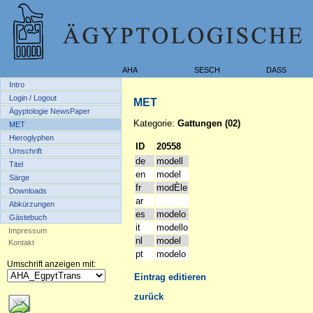
AHA
SESCH
DASS
Intro
Login / Logout
MET
Ägyptologie NewsPaper
Kategorie:
Gattungen (02)
MET
Hieroglyphen
ID
20558
Umschrift
de
modell
Titel
en
model
Särge
fr
modÈle
Downloads
ar
Abkürzungen
es
modelo
Gästebuch
it
modello
Impressum
nl
model
Kontakt
pt
modelo
Umschrift anzeigen mit:
Eintrag editieren
zurück