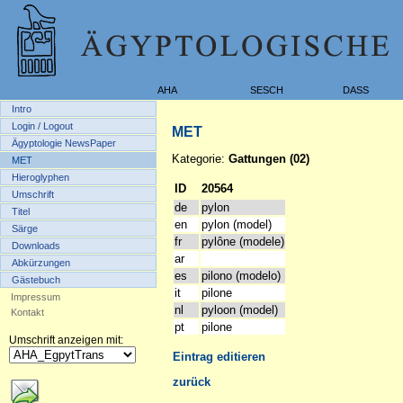
AHA
SESCH
DASS
Intro
Login / Logout
MET
Ägyptologie NewsPaper
Kategorie:
Gattungen (02)
MET
Hieroglyphen
ID
20564
Umschrift
de
pylon
Titel
en
pylon (model)
Särge
fr
pylône (modele)
Downloads
ar
Abkürzungen
es
pilono (modelo)
Gästebuch
it
pilone
Impressum
nl
pyloon (model)
Kontakt
pt
pilone
Umschrift anzeigen mit:
Eintrag editieren
zurück