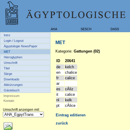
AHA
SESCH
DASS
Intro
Login / Logout
MET
Ägyptologie NewsPaper
Kategorie:
Gattungen (02)
MET
Hieroglyphen
ID
20641
Umschrift
de
kelch
Titel
en
chalice
Särge
fr
calice
Downloads
ar
Abkürzungen
es
cÁliz
Gästebuch
it
calice
Impressum
nl
kelk
Kontakt
pt
cÁlice
Umschrift anzeigen mit:
Eintrag editieren
zurück