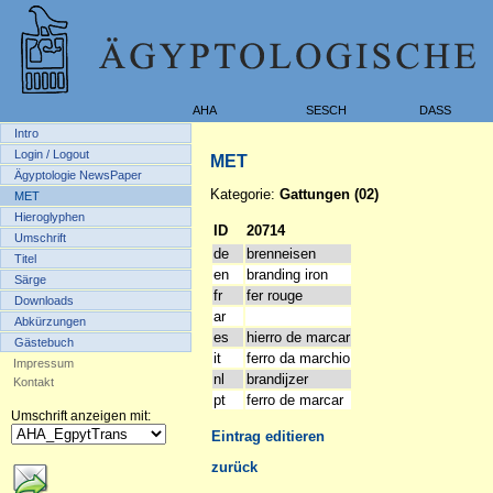
AHA
SESCH
DASS
Intro
Login / Logout
MET
Ägyptologie NewsPaper
Kategorie:
Gattungen (02)
MET
Hieroglyphen
ID
20714
Umschrift
de
brenneisen
Titel
en
branding iron
Särge
fr
fer rouge
Downloads
ar
Abkürzungen
es
hierro de marcar
Gästebuch
it
ferro da marchio
Impressum
nl
brandijzer
Kontakt
pt
ferro de marcar
Umschrift anzeigen mit:
Eintrag editieren
zurück