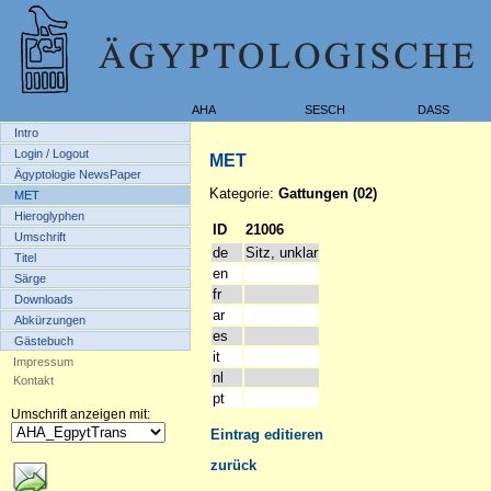
AHA
SESCH
DASS
Intro
Login / Logout
MET
Ägyptologie NewsPaper
Kategorie:
Gattungen (02)
MET
Hieroglyphen
ID
21006
Umschrift
de
Sitz, unklar
Titel
en
Särge
fr
Downloads
ar
Abkürzungen
es
Gästebuch
it
Impressum
nl
Kontakt
pt
Umschrift anzeigen mit:
Eintrag editieren
zurück