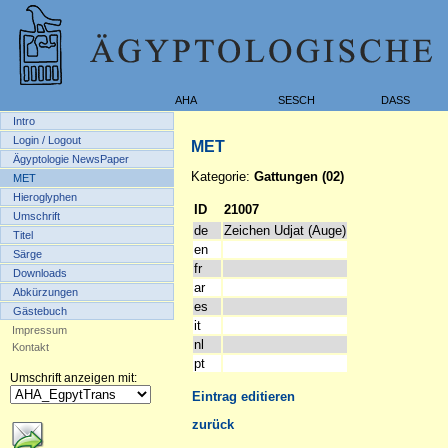
AHA
SESCH
DASS
Intro
Login / Logout
MET
Ägyptologie NewsPaper
Kategorie:
Gattungen (02)
MET
Hieroglyphen
ID
21007
Umschrift
de
Zeichen Udjat (Auge)
Titel
en
Särge
fr
Downloads
ar
Abkürzungen
es
Gästebuch
it
Impressum
nl
Kontakt
pt
Umschrift anzeigen mit:
Eintrag editieren
zurück