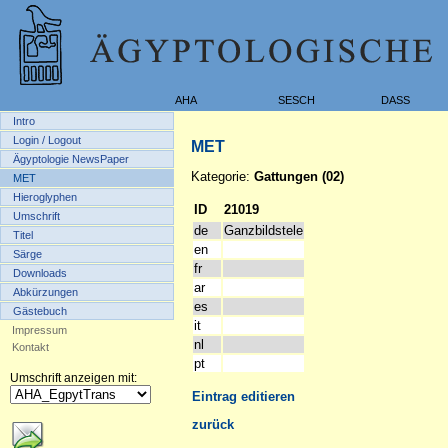
AHA
SESCH
DASS
Intro
Login / Logout
MET
Ägyptologie NewsPaper
Kategorie:
Gattungen (02)
MET
Hieroglyphen
ID
21019
Umschrift
de
Ganzbildstele
Titel
en
Särge
fr
Downloads
ar
Abkürzungen
es
Gästebuch
it
Impressum
nl
Kontakt
pt
Umschrift anzeigen mit:
Eintrag editieren
zurück