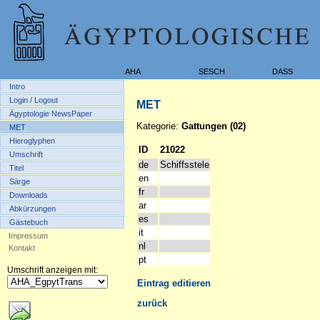
AHA
SESCH
DASS
Intro
Login / Logout
MET
Ägyptologie NewsPaper
Kategorie:
Gattungen (02)
MET
Hieroglyphen
ID
21022
Umschrift
de
Schiffsstele
Titel
en
Särge
fr
Downloads
ar
Abkürzungen
es
Gästebuch
it
Impressum
nl
Kontakt
pt
Umschrift anzeigen mit:
Eintrag editieren
zurück