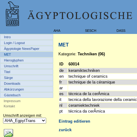
AHA
SESCH
DASS
Intro
Login / Logout
MET
Ägyptologie NewsPaper
Kategorie:
Techniken (06)
MET
Hieroglyphen
ID
60014
Umschrift
de
keramiktechniken
Titel
en
technique of ceramics
Särge
fr
technique de la céramique
Downloads
ar
Abkürzungen
es
técnica de la cerÁmica
Gästebuch
it
tecnica della lavorazione della cerami
Impressum
nl
ceramiektechniek
Kontakt
pt
técnica da cerÂmica
Umschrift anzeigen mit:
Eintrag editieren
zurück