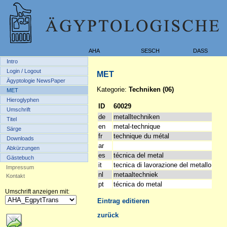
AHA
SESCH
DASS
Intro
Login / Logout
MET
Ägyptologie NewsPaper
Kategorie:
Techniken (06)
MET
Hieroglyphen
ID
60029
Umschrift
de
metalltechniken
Titel
en
metal-technique
Särge
fr
technique du métal
Downloads
ar
Abkürzungen
es
técnica del metal
Gästebuch
it
tecnica di lavorazione del metallo
Impressum
nl
metaaltechniek
Kontakt
pt
técnica do metal
Umschrift anzeigen mit:
Eintrag editieren
zurück