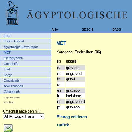
AHA
SESCH
DASS
Intro
Login / Logout
MET
Ägyptologie NewsPaper
Kategorie:
Techniken (06)
MET
Hieroglyphen
ID
60069
Umschrift
de
graviert
Titel
en
engraved
Särge
fr
gravé
Downloads
ar
Abkürzungen
es
grabado
Gästebuch
it
incisione
Impressum
nl
gegraveerd
Kontakt
pt
gravado
Umschrift anzeigen mit:
Eintrag editieren
zurück