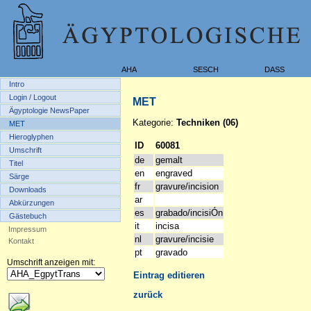
AHA
SESCH
DASS
Intro
Login / Logout
MET
Ägyptologie NewsPaper
Kategorie:
Techniken (06)
MET
Hieroglyphen
ID
60081
Umschrift
de
gemalt
Titel
en
engraved
Särge
fr
gravure/incision
Downloads
ar
Abkürzungen
es
grabado/incisiÓn
Gästebuch
it
incisa
Impressum
nl
gravure/incisie
Kontakt
pt
gravado
Umschrift anzeigen mit:
Eintrag editieren
zurück