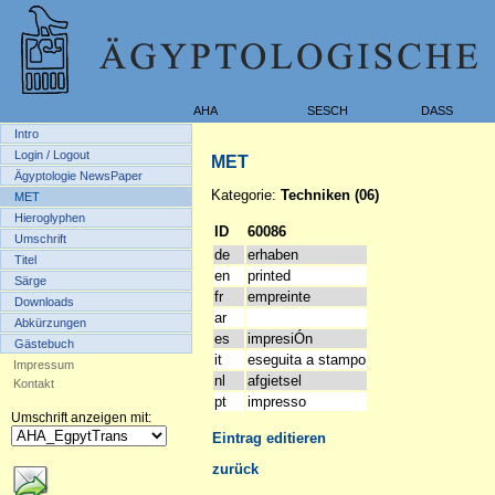
AHA
SESCH
DASS
Intro
Login / Logout
MET
Ägyptologie NewsPaper
Kategorie:
Techniken (06)
MET
Hieroglyphen
ID
60086
Umschrift
de
erhaben
Titel
en
printed
Särge
fr
empreinte
Downloads
ar
Abkürzungen
es
impresiÓn
Gästebuch
it
eseguita a stampo
Impressum
nl
afgietsel
Kontakt
pt
impresso
Umschrift anzeigen mit:
Eintrag editieren
zurück