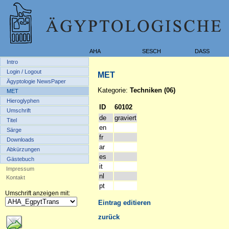
AHA
SESCH
DASS
Intro
Login / Logout
MET
Ägyptologie NewsPaper
Kategorie:
Techniken (06)
MET
Hieroglyphen
ID
60102
Umschrift
de
graviert
Titel
en
Särge
fr
Downloads
ar
Abkürzungen
es
Gästebuch
it
Impressum
nl
Kontakt
pt
Umschrift anzeigen mit:
Eintrag editieren
zurück