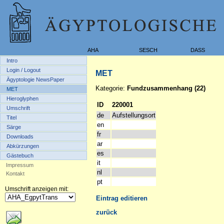
AHA
SESCH
DASS
Intro
Login / Logout
MET
Ägyptologie NewsPaper
Kategorie:
Fundzusammenhang (22)
MET
Hieroglyphen
ID
220001
Umschrift
de
Aufstellungsort
Titel
en
Särge
fr
Downloads
ar
Abkürzungen
es
Gästebuch
it
Impressum
nl
Kontakt
pt
Umschrift anzeigen mit:
Eintrag editieren
zurück