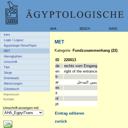
AHA
SESCH
DASS
Intro
Login / Logout
MET
Ägyptologie NewsPaper
Kategorie:
Fundzusammenhang (22)
MET
Hieroglyphen
ID
220013
Umschrift
de
rechts vom Eingang
Titel
en
right of the entrance
Särge
fr
Downloads
ar
يمين المدخل
Abkürzungen
es
Gästebuch
it
Impressum
nl
Kontakt
pt
Umschrift anzeigen mit:
Eintrag editieren
zurück