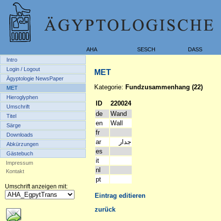
AHA
SESCH
DASS
Intro
Login / Logout
MET
Ägyptologie NewsPaper
Kategorie:
Fundzusammenhang (22)
MET
Hieroglyphen
ID
220024
Umschrift
de
Wand
Titel
en
Wall
Särge
fr
Downloads
ar
جدار
Abkürzungen
es
Gästebuch
it
Impressum
nl
Kontakt
pt
Umschrift anzeigen mit:
Eintrag editieren
zurück