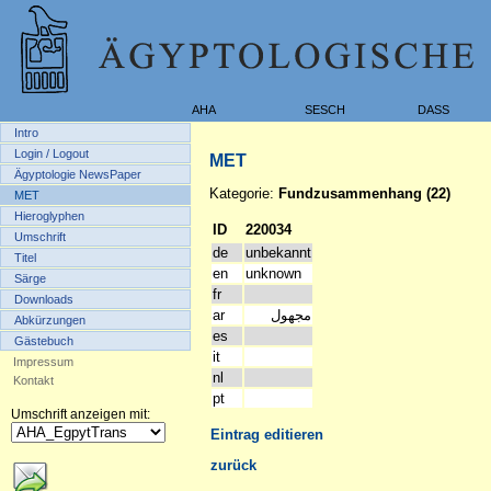
AHA
SESCH
DASS
Intro
Login / Logout
MET
Ägyptologie NewsPaper
Kategorie:
Fundzusammenhang (22)
MET
Hieroglyphen
ID
220034
Umschrift
de
unbekannt
Titel
en
unknown
Särge
fr
Downloads
ar
مجهول
Abkürzungen
es
Gästebuch
it
Impressum
nl
Kontakt
pt
Umschrift anzeigen mit:
Eintrag editieren
zurück