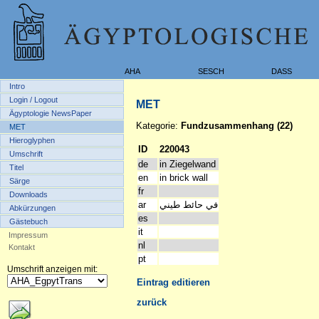
AHA
SESCH
DASS
Intro
Login / Logout
MET
Ägyptologie NewsPaper
Kategorie:
Fundzusammenhang (22)
MET
Hieroglyphen
ID
220043
Umschrift
de
in Ziegelwand
Titel
en
in brick wall
Särge
fr
Downloads
ar
في حائط طيني
Abkürzungen
es
Gästebuch
it
Impressum
nl
Kontakt
pt
Umschrift anzeigen mit:
Eintrag editieren
zurück