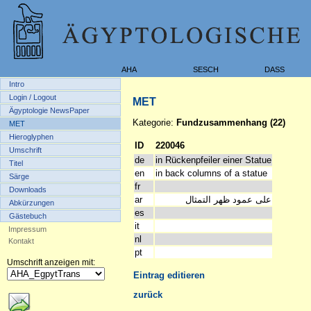
AHA
SESCH
DASS
Intro
Login / Logout
MET
Ägyptologie NewsPaper
Kategorie:
Fundzusammenhang (22)
MET
Hieroglyphen
ID
220046
Umschrift
de
in Rückenpfeiler einer Statue
Titel
en
in back columns of a statue
Särge
fr
Downloads
ar
على عمود ظهر التمثال
Abkürzungen
es
Gästebuch
it
Impressum
nl
Kontakt
pt
Umschrift anzeigen mit:
Eintrag editieren
zurück