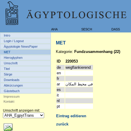
AHA
SESCH
DASS
Intro
Login / Logout
MET
Ägyptologie NewsPaper
Kategorie:
Fundzusammenhang (22)
MET
Hieroglyphen
ID
220053
Umschrift
de
wegflankierend
Titel
en
Särge
fr
Downloads
ar
فى محيط المكان
Abkürzungen
es
Gästebuch
it
Impressum
nl
Kontakt
pt
Umschrift anzeigen mit:
Eintrag editieren
zurück