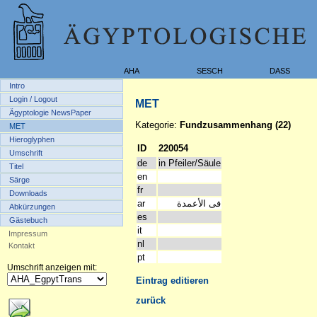
AHA
SESCH
DASS
Intro
Login / Logout
MET
Ägyptologie NewsPaper
Kategorie:
Fundzusammenhang (22)
MET
Hieroglyphen
ID
220054
Umschrift
de
in Pfeiler/Säule
Titel
en
Särge
fr
Downloads
ar
فى الأعمدة
Abkürzungen
es
Gästebuch
it
Impressum
nl
Kontakt
pt
Umschrift anzeigen mit:
Eintrag editieren
zurück