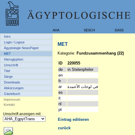
AHA
SESCH
DASS
Intro
Login / Logout
MET
Ägyptologie NewsPaper
Kategorie:
Fundzusammenhang (22)
MET
Hieroglyphen
ID
220055
Umschrift
de
in Stelenpfeiler
Titel
en
Särge
fr
Downloads
ar
فى لوحات الأعمدة
Abkürzungen
es
Gästebuch
it
Impressum
nl
Kontakt
pt
Umschrift anzeigen mit:
Eintrag editieren
zurück